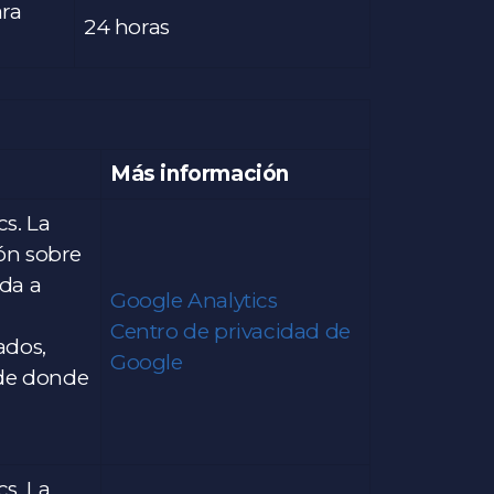
ara
24 horas
Más información
cs. La
ión sobre
uda a
Google Analytics
Centro de privacidad de
ados,
Google
 de donde
cs. La