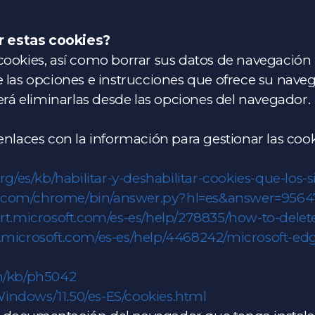
r estas cookies?
ookies, así como borrar sus datos de navegación (
e las opciones e instrucciones que ofrece su nave
berá eliminarlas desde las opciones del navegador.
 enlaces con la información para gestionar las co
rg/es/kb/habilitar-y-deshabilitar-cookies-que-los-s
le.com/chrome/bin/answer.py?hl=es&answer=9564
rt.microsoft.com/es-es/help/278835/how-to-delete-
t.microsoft.com/es-es/help/4468242/microsoft-ed
om/kb/ph5042
Windows/11.50/es-ES/cookies.html