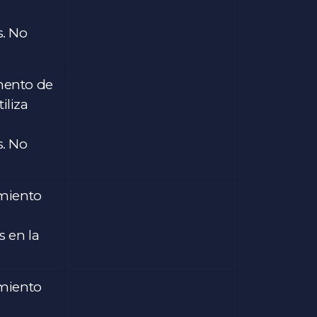
s. No
mento de
iliza
s. No
imiento
s en la
imiento