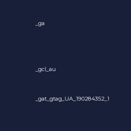
_ga
_gcl_au
_gat_gtag_UA_190284352_1