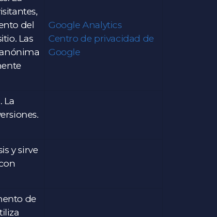
isitantes,
ento del
Google Analytics
itio. Las
Centro de privacidad de
 anónima
Google
mente
. La
ersiones.
is y sirve
 con
mento de
iliza